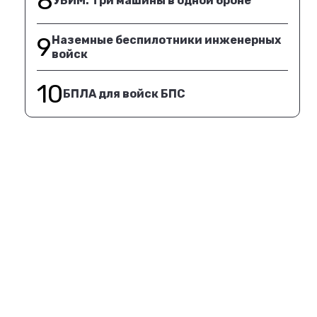
8
УБИМ. Три машины в одной броне
9
Наземные беспилотники инженерных
войск
10
БПЛА для войск БПС