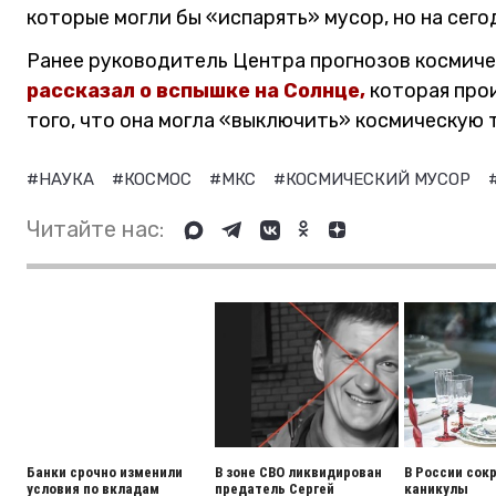
которые могли бы «испарять» мусор, но на сего
Ранее руководитель Центра прогнозов космич
рассказал о вспышке на Солнце,
которая прои
того, что она могла «выключить» космическую т
#НАУКА
#КОСМОС
#МКС
#КОСМИЧЕСКИЙ МУСОР
Читайте нас:
Банки срочно изменили
В зоне СВО ликвидирован
В России сок
условия по вкладам
предатель Сергей
каникулы