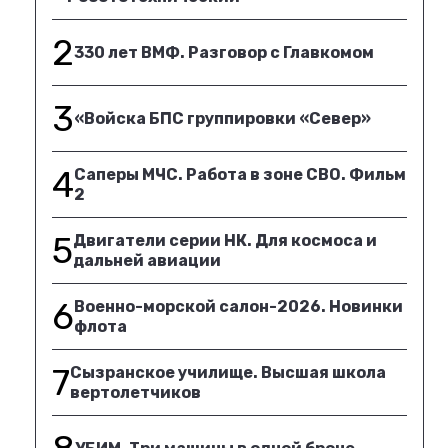
2
330 лет ВМФ. Разговор с Главкомом
3
«Войска БПС группировки «Север»
4
Саперы МЧС. Работа в зоне СВО. Фильм
2
5
Двигатели серии НК. Для космоса и
дальней авиации
6
Военно-морской салон-2026. Новинки
флота
7
Сызранское училище. Высшая школа
вертолетчиков