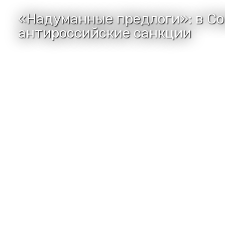
«Надуманные предлоги»: в С
антироссийские санкции