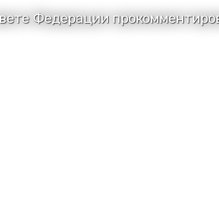
овете Федерации прокомментиро