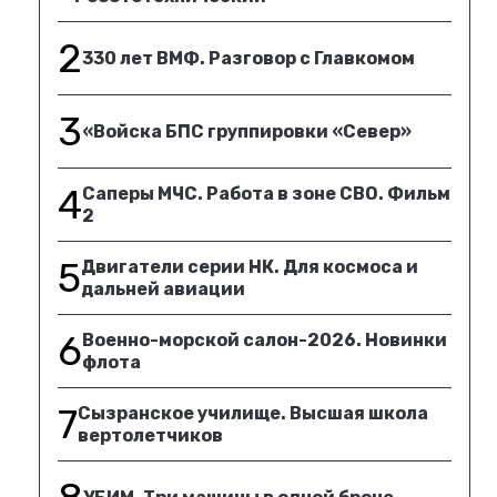
2
330 лет ВМФ. Разговор с Главкомом
3
«Войска БПС группировки «Север»
4
Саперы МЧС. Работа в зоне СВО. Фильм
2
5
Двигатели серии НК. Для космоса и
дальней авиации
6
Военно-морской салон-2026. Новинки
флота
7
Сызранское училище. Высшая школа
вертолетчиков