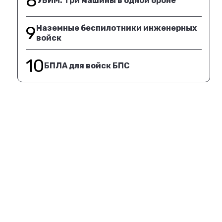
8
УБИМ. Три машины в одной броне
9
Наземные беспилотники инженерных
войск
10
БПЛА для войск БПС