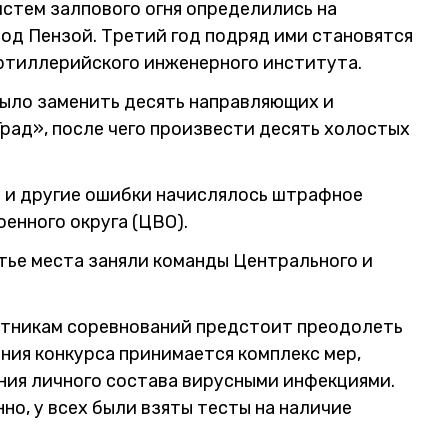
стем залпового огня определились на
д Пензой. Третий год подряд ими становятся
артиллерийского инженерного института.
было заменить десять направляющих и
рад», после чего произвести десять холостых
 и другие ошибки начислялось штрафное
енного округа (ЦВО).
тье места заняли команды Центрального и
астникам соревнований предстоит преодолеть
ения конкурса принимается комплекс мер,
ния личного состава вирусными инфекциями.
но, у всех были взяты тесты на наличие