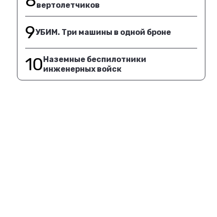
8
вертолетчиков
9
УБИМ. Три машины в одной броне
10
Наземные беспилотники
инженерных войск