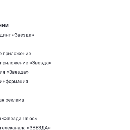
НИИ
динг «Звезда»
е приложение
 приложение «Звезда»
ия «Звезда»
 информация
ая реклама
л «Звезда Плюс»
 телеканала «ЗВЕЗДА»