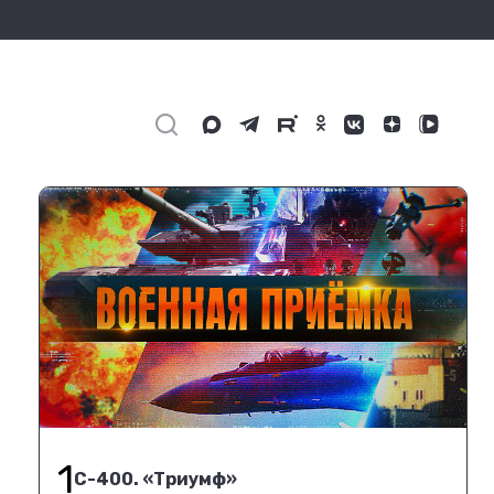
1
С-400. «Триумф»