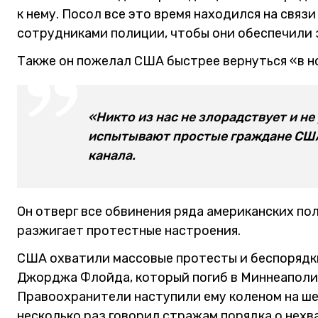
к нему. Посол все это время находился на связ
сотрудниками полиции, чтобы они обеспечили
Также он пожелал США быстрее вернуться «в н
«Никто из нас не злорадствует и не
испытывают простые граждане США»
канала.
Он отверг все обвинения ряда американских по
разжигает протестные настроения.
США охватили массовые протесты и беспорядк
Джорджа Флойда, который погиб в Миннеаполис
Правоохранители наступили ему коленом на ше
несколько раз говорил стражам порядка о нехв