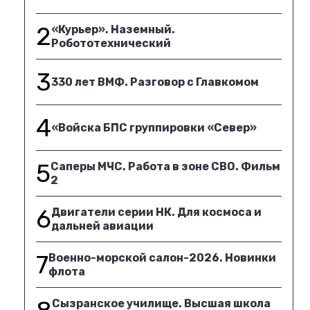
2
«Курьер». Наземный.
Робототехнический
3
330 лет ВМФ. Разговор с Главкомом
4
«Войска БПС группировки «Север»
5
Саперы МЧС. Работа в зоне СВО. Фильм
2
6
Двигатели серии НК. Для космоса и
дальней авиации
7
Военно-морской салон-2026. Новинки
флота
Сызранское училище. Высшая школа