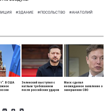
ЛИЦИЯ
#ЗДАНИЕ
#ПОСОЛЬСТВО
#АНАТОЛИЙ
ет". В США
Зеленский выступил с
Маск сделал
вожное
наглым требованием
неожиданное заявление о
России
после российских ударов
завершении СВО