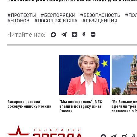
#ПРОТЕСТЫ
#БЕСПОРЯДКИ
#БЕЗОПАСНОСТЬ
#ПО
АНТОНОВ
#ПОСОЛ РФ В США
#РЕЗИДЕНЦИЯ
Читайте нас:
Захарова назвала
"Мы опозорились". В ЕС
"Ее больше н
роковую ошибку России
впали в истерику из-за
сделали тре
России
заявление о 