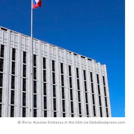
©
Фото: Russian Embassy in the USA via Globallookpress.com