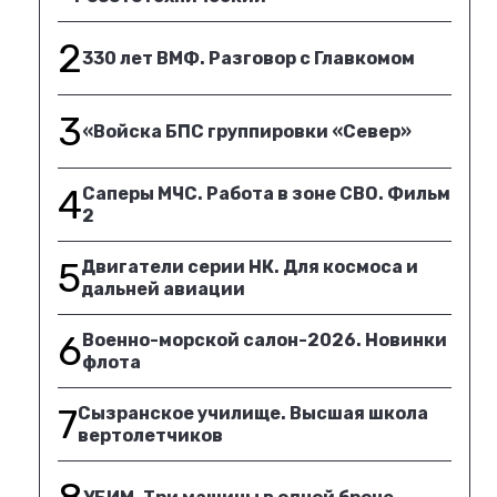
2
330 лет ВМФ. Разговор с Главкомом
3
«Войска БПС группировки «Север»
4
Саперы МЧС. Работа в зоне СВО. Фильм
2
5
Двигатели серии НК. Для космоса и
дальней авиации
6
Военно-морской салон-2026. Новинки
флота
7
Сызранское училище. Высшая школа
вертолетчиков