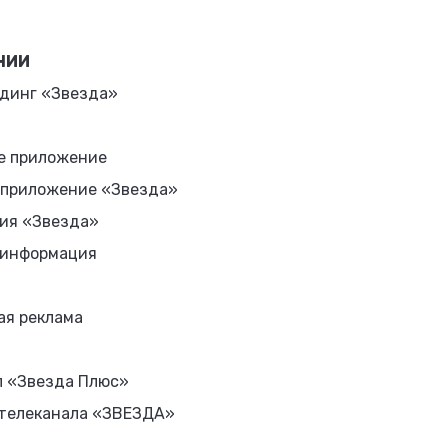
НИИ
динг «Звезда»
е приложение
 приложение «Звезда»
ия «Звезда»
 информация
ая реклама
л «Звезда Плюс»
 телеканала «ЗВЕЗДА»