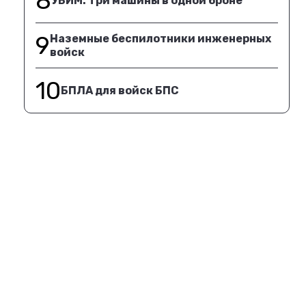
8
УБИМ. Три машины в одной броне
9
Наземные беспилотники инженерных
войск
10
БПЛА для войск БПС