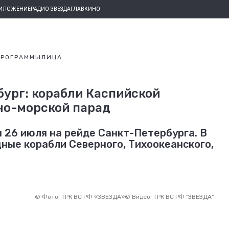
РИЛОЖЕНИЕ
РАДИО ЗВЕЗДА
ГЛАВКИНО
ПРОГРАММЫ
ЛИЦА
бург: корабли Каспийской
но-морской парад
 26 июля на рейде Санкт-Петербурга. В
ные корабли Северного, Тихоокеанского,
©
Фото: ТРК ВС РФ «ЗВЕЗДА»
©
Видео: ТРК ВС РФ "ЗВЕЗДА"