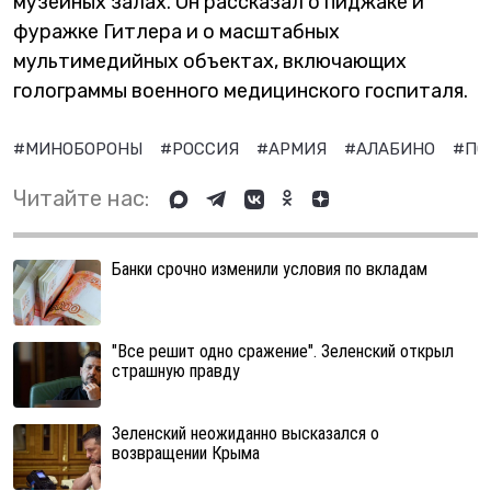
музейных залах. Он рассказал о пиджаке и
фуражке Гитлера и о масштабных
мультимедийных объектах, включающих
голограммы военного медицинского госпиталя.
#МИНОБОРОНЫ
#РОССИЯ
#АРМИЯ
#АЛАБИНО
#ПО
Читайте нас:
Банки срочно изменили условия по вкладам
"Все решит одно сражение". Зеленский открыл
страшную правду
Зеленский неожиданно высказался о
возвращении Крыма