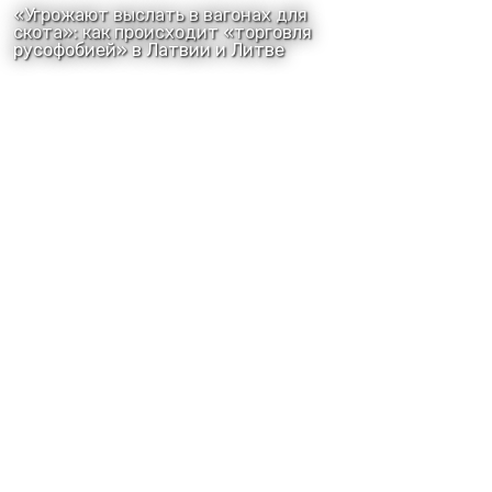
«Угрожают выслать в вагонах для
скота»: как происходит «торговля
русофобией» в Латвии и Литве