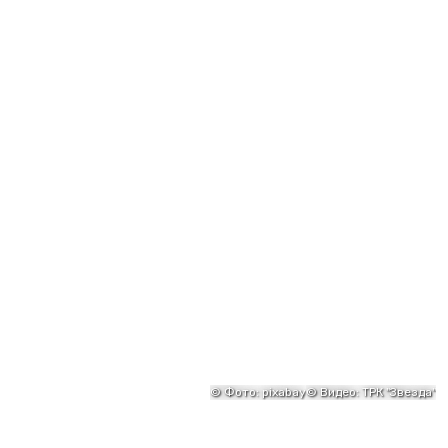
©
Фото: pixabay
©
Видео: ТРК "Звезда"