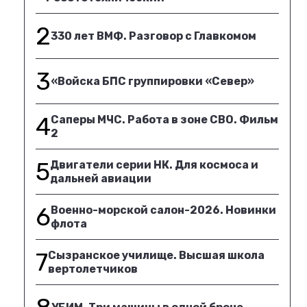
2
330 лет ВМФ. Разговор с Главкомом
3
«Войска БПС группировки «Север»
4
Саперы МЧС. Работа в зоне СВО. Фильм
2
5
Двигатели серии НК. Для космоса и
дальней авиации
6
Военно-морской салон-2026. Новинки
флота
7
Сызранское училище. Высшая школа
вертолетчиков