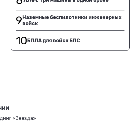
8
УБИМ. Три машины в одной броне
9
Наземные беспилотники инженерных
войск
10
БПЛА для войск БПС
НИИ
динг «Звезда»