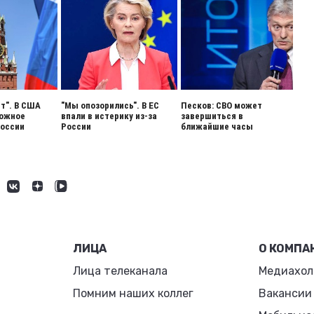
ет". В США
"Мы опозорились". В ЕС
Песков: СВО может
вожное
впали в истерику из-за
завершиться в
России
России
ближайшие часы
ЛИЦА
О КОМПА
Лица телеканала
Медиахол
Помним наших коллег
Вакансии