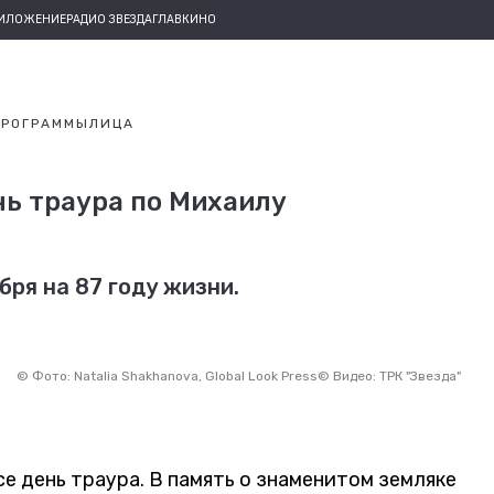
РИЛОЖЕНИЕ
РАДИО ЗВЕЗДА
ГЛАВКИНО
ПРОГРАММЫ
ЛИЦА
нь траура по Михаилу
ря на 87 году жизни.
©
Фото: Natalia Shakhanova, Global Look Press
©
Видео: ТРК "Звезда"
е день траура. В память о знаменитом земляке