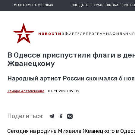
МЕДИАГРУППА «ЗВЕЗДА»
ЗВЕЗДА ПЛЮС
СМАРТ ТВ
МОБИЛЬНОЕ П
НОВОСТИ
ЭФИР
ТЕЛЕПРОГРАММА
ФИЛЬМЫ
В Одессе приспустили флаги в де
Жванецкому
Народный артист России скончался 6 нояб
Тамара Астапенкова
07-11-2020 09:09
Поделиться:
Сегодня на родине Михаила Жванецкого в Одесс