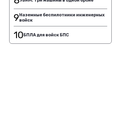
8
УБИМ. Три машины в одной броне
9
Наземные беспилотники инженерных
войск
10
БПЛА для войск БПС