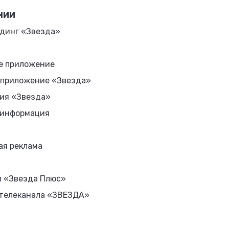
НИИ
динг «Звезда»
е приложение
 приложение «Звезда»
ия «Звезда»
 информация
ая реклама
л «Звезда Плюс»
 телеканала «ЗВЕЗДА»