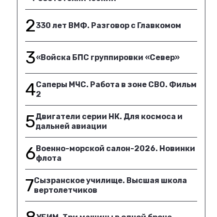
2
330 лет ВМФ. Разговор с Главкомом
3
«Войска БПС группировки «Север»
4
Саперы МЧС. Работа в зоне СВО. Фильм
2
5
Двигатели серии НК. Для космоса и
дальней авиации
6
Военно-морской салон-2026. Новинки
флота
7
Сызранское училище. Высшая школа
вертолетчиков