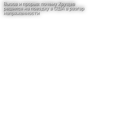
Вызов и прорыв: почему Хрущев
решился на поездку в США в разгар
напряженности