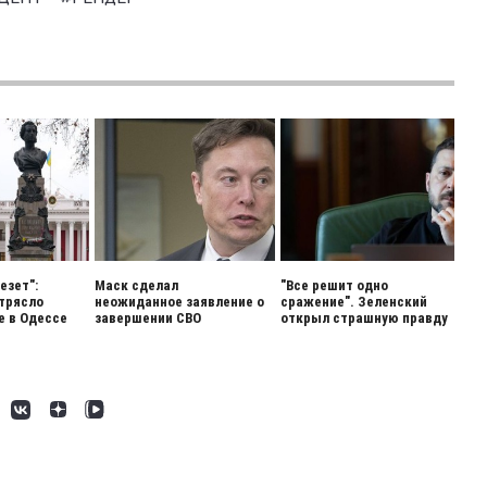
езет":
Маск сделал
"Все решит одно
трясло
неожиданное заявление о
сражение". Зеленский
 в Одессе
завершении СВО
открыл страшную правду