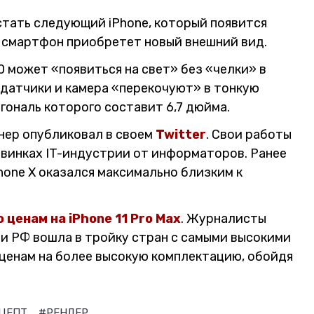
стать следующий iPhone, который появится
, смартфон приобретет новый внешний вид.
0 может «появиться на свет» без «челки» в
е датчики и камера «перекочуют» в тонкую
гональ которого составит 6,7 дюйма.
ер опубликовал в своем
Twitter
. Свои работы
овинках IT-индустрии от информаторов. Ранее
hone X оказался максимально близким к
ценам на iPhone 11 Pro Max
. Журналисты
 и РФ вошла в тройку стран с самыми высокими
о ценам на более высокую комплектацию, обойдя
ЦЕПТ
#РЕНДЕР