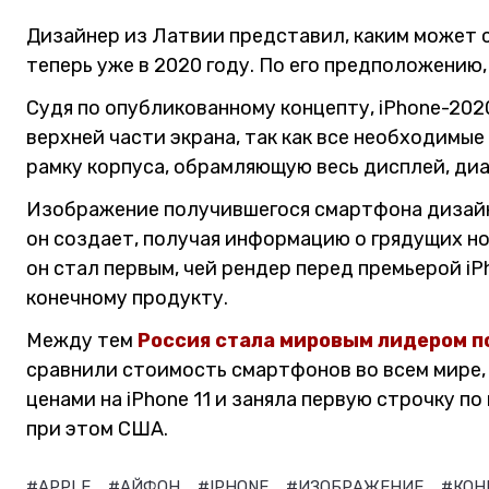
Дизайнер из Латвии представил, каким может 
теперь уже в 2020 году. По его предположению
Судя по опубликованному концепту, iPhone-202
верхней части экрана, так как все необходимы
рамку корпуса, обрамляющую весь дисплей, диа
Изображение получившегося смартфона дизайн
он создает, получая информацию о грядущих н
он стал первым, чей рендер перед премьерой iP
конечному продукту.
Между тем
Россия стала мировым лидером по 
сравнили стоимость смартфонов во всем мире,
ценами на iPhone 11 и заняла первую строчку п
при этом США.
#APPLE
#АЙФОН
#IPHONE
#ИЗОБРАЖЕНИЕ
#КОН