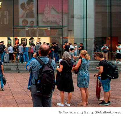
©
Фото: Wang Gang, Globallookpress