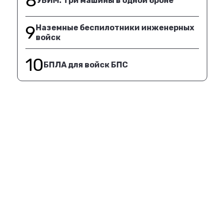
8
УБИМ. Три машины в одной броне
9
Наземные беспилотники инженерных
войск
10
БПЛА для войск БПС