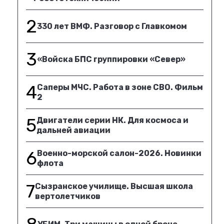
2
330 лет ВМФ. Разговор с Главкомом
3
«Войска БПС группировки «Север»
4
Саперы МЧС. Работа в зоне СВО. Фильм
2
5
Двигатели серии НК. Для космоса и
дальней авиации
6
Военно-морской салон-2026. Новинки
флота
7
Сызранское училище. Высшая школа
вертолетчиков