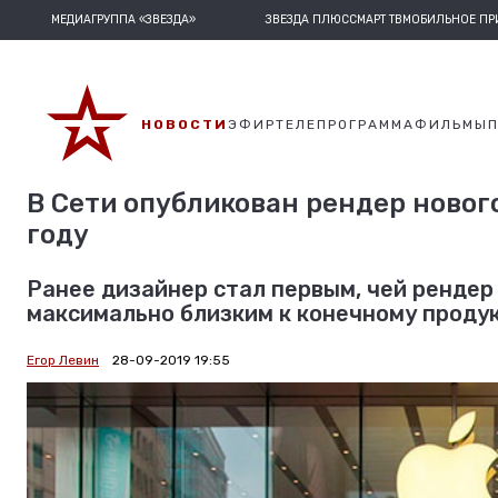
МЕДИАГРУППА «ЗВЕЗДА»
ЗВЕЗДА ПЛЮС
СМАРТ ТВ
МОБИЛЬНОЕ П
НОВОСТИ
ЭФИР
ТЕЛЕПРОГРАММА
ФИЛЬМЫ
В Сети опубликован рендер нового
году
Ранее дизайнер стал первым, чей рендер
максимально близким к конечному продук
Егор Левин
28-09-2019 19:55