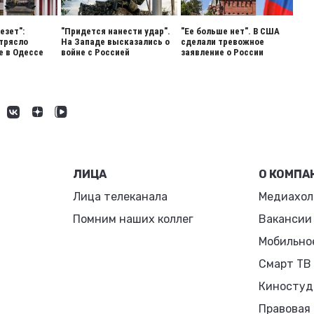
езет":
"Придется нанести удар".
"Ее больше нет". В США
трясло
На Западе высказались о
сделали тревожное
 в Одессе
войне с Россией
заявление о России
ЛИЦА
О КОМПА
Лица телеканала
Медиахол
Помним наших коллег
Вакансии
Мобильно
Смарт ТВ
Киностуд
Правовая