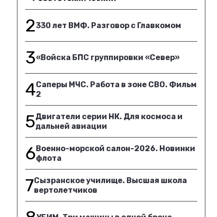
2
330 лет ВМФ. Разговор с Главкомом
3
«Войска БПС группировки «Север»
4
Саперы МЧС. Работа в зоне СВО. Фильм
2
5
Двигатели серии НК. Для космоса и
дальней авиации
6
Военно-морской салон-2026. Новинки
флота
7
Сызранское училище. Высшая школа
вертолетчиков