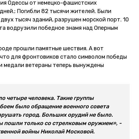
ния Одессы от немецко-фашистских
 дней.; Погибли 82 тысячи жителей. Были
двух тысяч зданий, разрушен морской порт. 10
нта водрузили победное знамя над Оперным
роде прошли памятные шествия. А вот
о, что для фронтовиков стало символом победы
а и медали ветераны теперь вынуждены
ло четыре человека. Такие группы
 боем было обращение военного совета
зрушать город. Больших орудий не было.
 мы пошли только со стрелковым оружием», -
твенной войны Николай Московой.