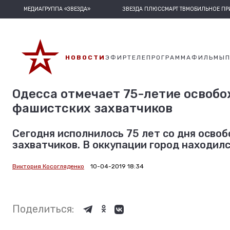
МЕДИАГРУППА «ЗВЕЗДА»
ЗВЕЗДА ПЛЮС
СМАРТ ТВ
МОБИЛЬНОЕ П
НОВОСТИ
ЭФИР
ТЕЛЕПРОГРАММА
ФИЛЬМЫ
Одесса отмечает 75-летие освобо
фашистских захватчиков
Сегодня исполнилось 75 лет со дня осв
захватчиков. В оккупации город находилс
Виктория Косогляденко
10-04-2019 18:34
Поделиться: