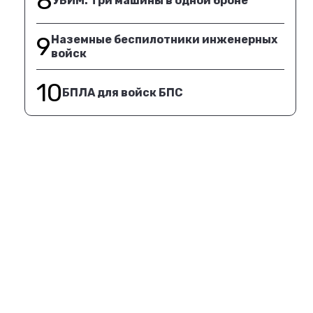
8
УБИМ. Три машины в одной броне
9
Наземные беспилотники инженерных
войск
10
БПЛА для войск БПС