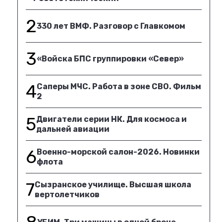
2
330 лет ВМФ. Разговор с Главкомом
3
«Войска БПС группировки «Север»
4
Саперы МЧС. Работа в зоне СВО. Фильм
2
5
Двигатели серии НК. Для космоса и
дальней авиации
6
Военно-морской салон-2026. Новинки
флота
7
Сызранское училище. Высшая школа
вертолетчиков