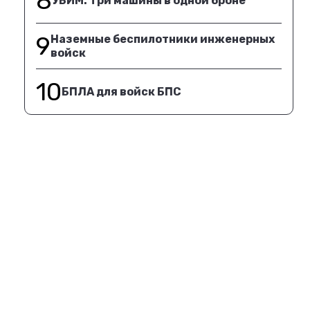
8
УБИМ. Три машины в одной броне
9
Наземные беспилотники инженерных
войск
10
БПЛА для войск БПС