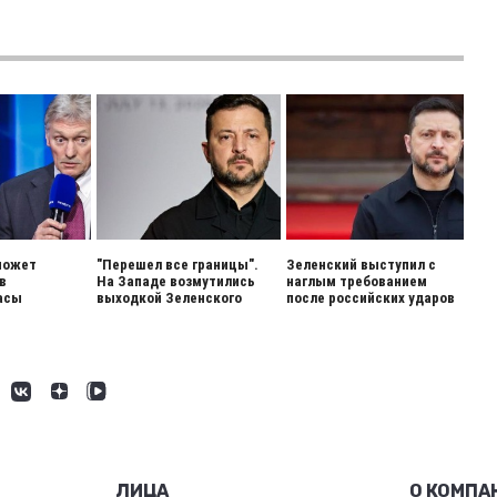
может
"Перешел все границы".
Зеленский выступил с
в
На Западе возмутились
наглым требованием
асы
выходкой Зеленского
после российских ударов
ЛИЦА
О КОМПА