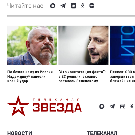
Читайте нас:
По бежавшему из России
"Это констатация факта":
Песков: СВО 
Надеждину* нанесли
в ЕС решили, сколько
завершиться 
новый удар
осталось Зеленскому
ближайшие ч
НОВОСТИ
ТЕЛЕКАНАЛ