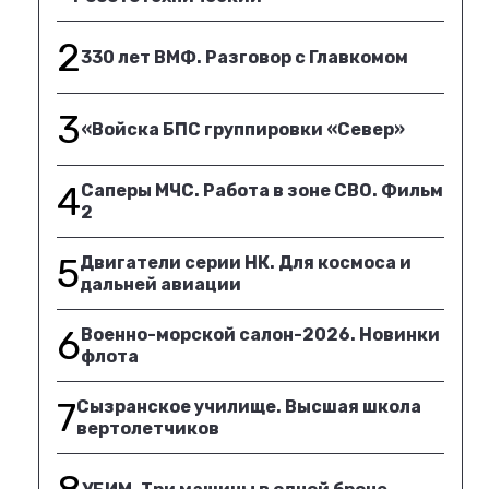
2
330 лет ВМФ. Разговор с Главкомом
3
«Войска БПС группировки «Север»
4
Саперы МЧС. Работа в зоне СВО. Фильм
2
5
Двигатели серии НК. Для космоса и
дальней авиации
6
Военно-морской салон-2026. Новинки
флота
7
Сызранское училище. Высшая школа
вертолетчиков