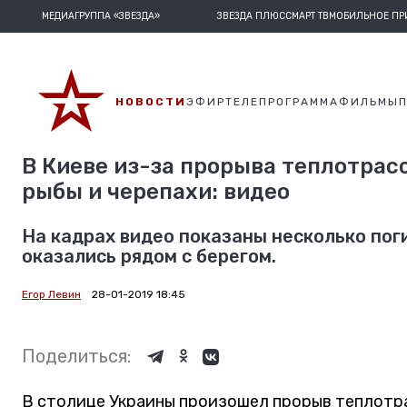
МЕДИАГРУППА «ЗВЕЗДА»
ЗВЕЗДА ПЛЮС
СМАРТ ТВ
МОБИЛЬНОЕ П
НОВОСТИ
ЭФИР
ТЕЛЕПРОГРАММА
ФИЛЬМЫ
В Киеве из-за прорыва теплотрас
рыбы и черепахи: видео
На кадрах видео показаны несколько пог
оказались рядом с берегом.
Егор Левин
28-01-2019 18:45
Поделиться:
В столице Украины произошел прорыв теплотра