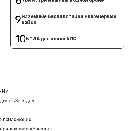
8
УБИМ. Три машины в одной броне
9
Наземные беспилотники инженерных
войск
10
БПЛА для войск БПС
НИИ
динг «Звезда»
е приложение
 приложение «Звезда»