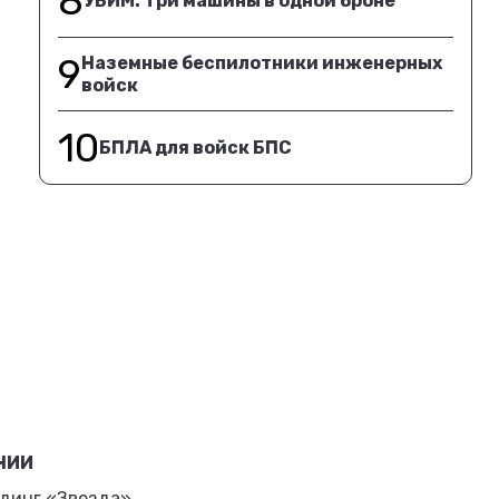
8
УБИМ. Три машины в одной броне
9
Наземные беспилотники инженерных
войск
10
БПЛА для войск БПС
НИИ
динг «Звезда»