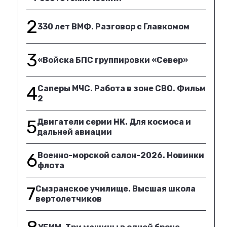
2
330 лет ВМФ. Разговор с Главкомом
3
«Войска БПС группировки «Север»
4
Саперы МЧС. Работа в зоне СВО. Фильм
2
5
Двигатели серии НК. Для космоса и
дальней авиации
6
Военно-морской салон-2026. Новинки
флота
7
Сызранское училище. Высшая школа
вертолетчиков