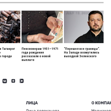
и Таганрог
Пенсионерам 1951—1971
"Перешел все границы".
о
года рождения
На Западе возмутились
в городе
рассказали о новой
выходкой Зеленского
выплате
ЛИЦА
О КОМПА
Лица телеканала
Медиахол