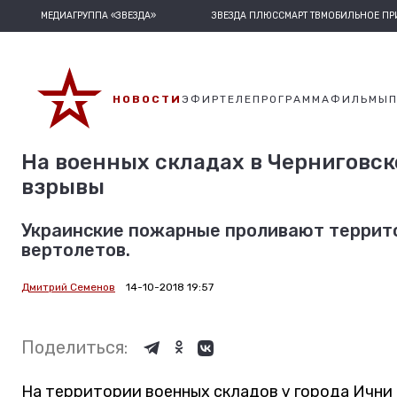
МЕДИАГРУППА «ЗВЕЗДА»
ЗВЕЗДА ПЛЮС
СМАРТ ТВ
МОБИЛЬНОЕ П
НОВОСТИ
ЭФИР
ТЕЛЕПРОГРАММА
ФИЛЬМЫ
На военных складах в Черниговс
взрывы
Украинские пожарные проливают террито
вертолетов.
Дмитрий Семенов
14-10-2018 19:57
Поделиться:
На территории военных складов у города Ичн