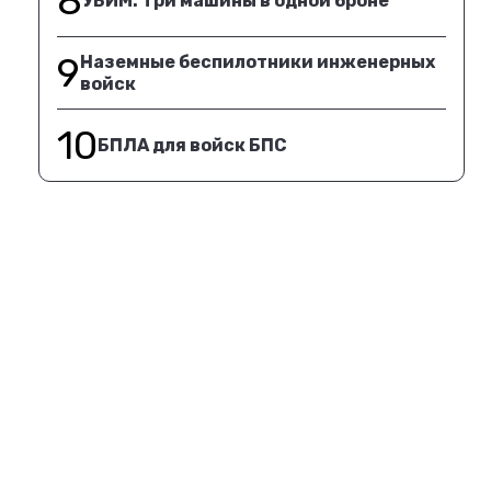
8
УБИМ. Три машины в одной броне
9
Наземные беспилотники инженерных
войск
10
БПЛА для войск БПС