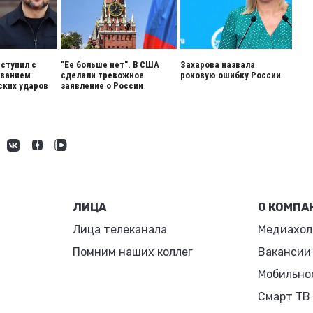
ступил с
"Ее больше нет". В США
Захарова назвала
ованием
сделали тревожное
роковую ошибку России
ских ударов
заявление о России
ЛИЦА
О КОМПА
Лица телеканала
Медиахол
Помним наших коллег
Вакансии
Мобильно
Смарт ТВ