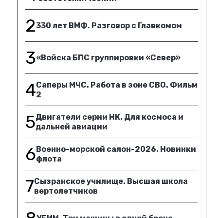
2
330 лет ВМФ. Разговор с Главкомом
3
«Войска БПС группировки «Север»
4
Саперы МЧС. Работа в зоне СВО. Фильм
2
5
Двигатели серии НК. Для космоса и
дальней авиации
6
Военно-морской салон-2026. Новинки
флота
7
Сызранское училище. Высшая школа
вертолетчиков