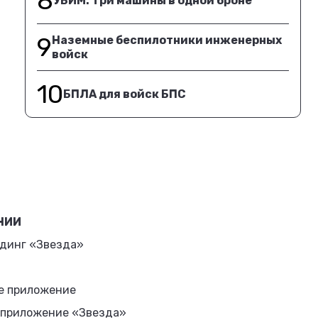
8
УБИМ. Три машины в одной броне
9
Наземные беспилотники инженерных
войск
10
БПЛА для войск БПС
НИИ
динг «Звезда»
е приложение
 приложение «Звезда»