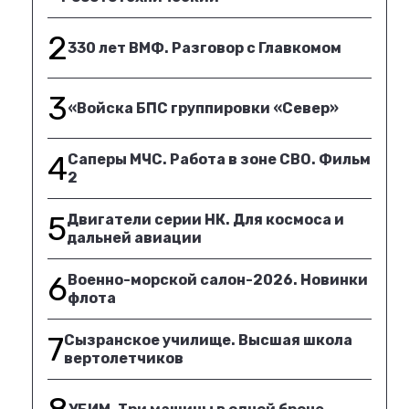
2
330 лет ВМФ. Разговор с Главкомом
3
«Войска БПС группировки «Север»
4
Саперы МЧС. Работа в зоне СВО. Фильм
2
5
Двигатели серии НК. Для космоса и
дальней авиации
6
Военно-морской салон-2026. Новинки
флота
7
Сызранское училище. Высшая школа
вертолетчиков