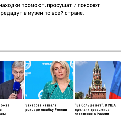
 находки промоют, просушат и покроют
редадут в музеи по всей стране.
может
Захарова назвала
"Ее больше нет". В США
в
роковую ошибку России
сделали тревожное
асы
заявление о России