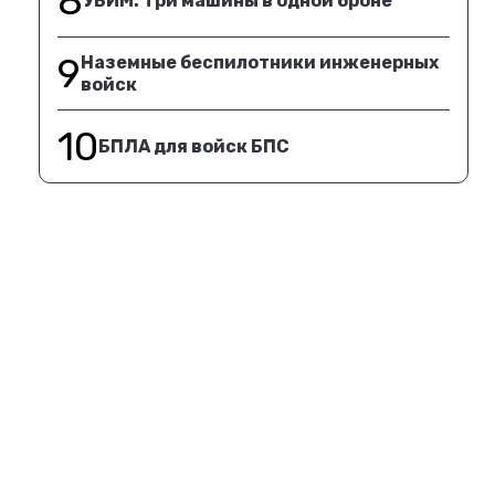
8
УБИМ. Три машины в одной броне
9
Наземные беспилотники инженерных
войск
10
БПЛА для войск БПС