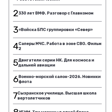
2
330 лет ВМФ. Разговор с Главкомом
3
«Войска БПС группировки «Север»
4
Саперы МЧС. Работа в зоне СВО. Фильм
2
5
Двигатели серии НК. Для космоса и
дальней авиации
6
Военно-морской салон-2026. Новинки
флота
7
Сызранское училище. Высшая школа
вертолетчиков