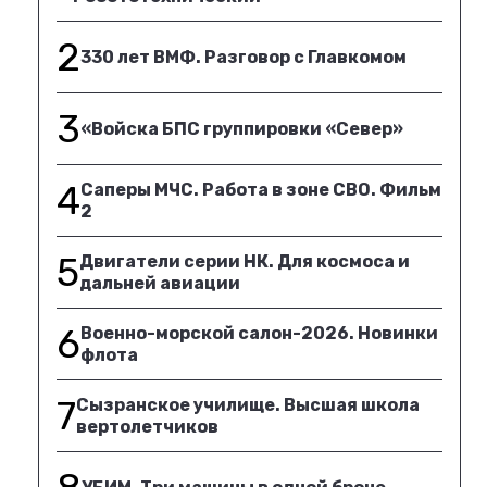
2
330 лет ВМФ. Разговор с Главкомом
3
«Войска БПС группировки «Север»
4
Саперы МЧС. Работа в зоне СВО. Фильм
2
5
Двигатели серии НК. Для космоса и
дальней авиации
6
Военно-морской салон-2026. Новинки
флота
7
Сызранское училище. Высшая школа
вертолетчиков