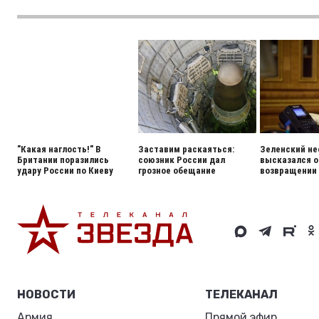
"Какая наглость!" В
Заставим раскаяться:
Зеленский н
Британии поразились
союзник России дал
высказался о
удару России по Киеву
грозное обещание
возвращении
НОВОСТИ
ТЕЛЕКАНАЛ
Армия
Прямой эфир