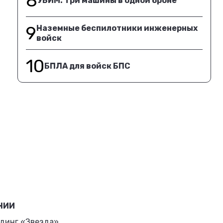
8
УБИМ. Три машины в одной броне
9
Наземные беспилотники инженерных
войск
10
БПЛА для войск БПС
НИИ
динг «Звезда»