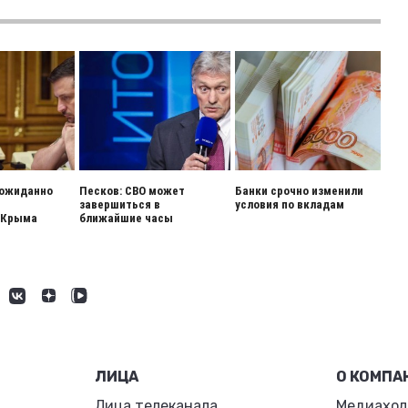
еожиданно
Песков: СВО может
Банки срочно изменили
завершиться в
условия по вкладам
 Крыма
ближайшие часы
ЛИЦА
О КОМПА
Лица телеканала
Медиахол